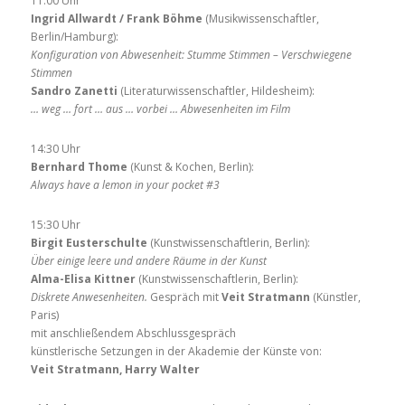
11:00 Uhr
Ingrid Allwardt / Frank Böhme
(Musikwissenschaftler,
Berlin/Hamburg):
Konfiguration von Abwesenheit: Stumme Stimmen – Verschwiegene
Stimmen
Sandro Zanetti
(Literaturwissenschaftler, Hildesheim):
… weg … fort … aus … vorbei … Abwesenheiten im Film
14:30 Uhr
Bernhard Thome
(Kunst & Kochen, Berlin):
Always have a lemon in your pocket #3
15:30 Uhr
Birgit Eusterschulte
(Kunstwissenschaftlerin, Berlin):
Über einige leere und andere Räume in der Kunst
Alma-Elisa Kittner
(Kunstwissenschaftlerin, Berlin):
Diskrete Anwesenheiten.
Gespräch mit
Veit Stratmann
(Künstler,
Paris)
mit anschließendem Abschlussgespräch
künstlerische Setzungen in der Akademie der Künste von:
Veit Stratmann, Harry Walter