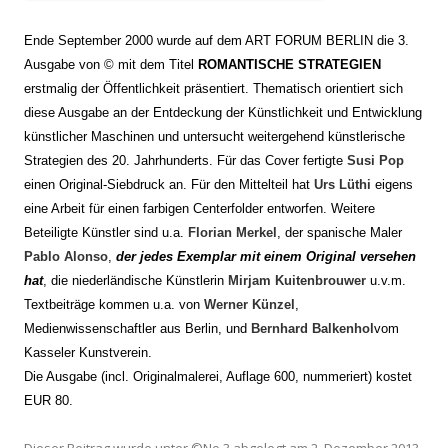
Ende September 2000 wurde auf dem ART FORUM BERLIN die 3.
Ausgabe von © mit dem Titel
ROMANTISCHE STRATEGIEN
erstmalig der Öffentlichkeit präsentiert. Thematisch orientiert sich
diese Ausgabe an der Entdeckung der Künstlichkeit und Entwicklung
künstlicher Maschinen und untersucht weitergehend künstlerische
Strategien des 20. Jahrhunderts. Für das Cover fertigte
Susi Pop
einen Original-Siebdruck an. Für den Mittelteil hat
Urs Lüthi
eigens
eine Arbeit für einen farbigen Centerfolder entworfen. Weitere
Beteiligte Künstler sind u.a.
Florian Merkel
, der spanische Maler
Pablo Alonso
,
der jedes Exemplar mit einem Original versehen
hat
, die niederländische Künstlerin
Mirjam Kuitenbrouwer
u.v.m.
Textbeiträge kommen u.a. von
Werner Künzel
,
Medienwissenschaftler aus Berlin, und
Bernhard Balkenhol
vom
Kasseler Kunstverein.
Die Ausgabe (incl. Originalmalerei, Auflage 600, nummeriert)
kostet
EUR 80.