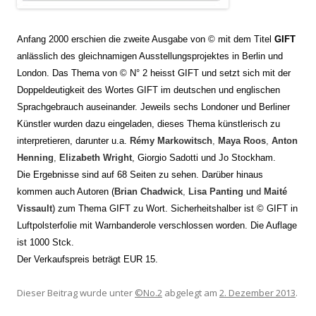
Anfang
2000 erschien die zweite Ausgabe von © mit dem Titel
GIFT
anlässlich des gleichnamigen Ausstellungsprojektes in Berlin und
London. Das Thema von © N° 2 heisst GIFT und setzt sich mit der
Doppeldeutigkeit des Wortes GIFT im deutschen und englischen
Sprachgebrauch auseinander. Jeweils sechs Londoner und Berliner
Künstler wurden dazu eingeladen, dieses Thema künstlerisch zu
interpretieren, darunter u.a.
Rémy Markowitsch
,
Maya Roos
,
Anton
Henning
,
Elizabeth Wright
, Giorgio Sadotti und Jo Stockham.
Die Ergebnisse sind auf 68 Seiten zu sehen. Darüber hinaus
kommen auch Autoren (
Brian Chadwick
,
Lisa Panting
und
Maité
Vissault
) zum Thema GIFT zu Wort. Sicherheitshalber ist © GIFT in
Luftpolsterfolie mit Warnbanderole verschlossen worden. Die Auflage
ist 1000 Stck.
Der Verkaufspreis beträgt EUR 15.
Dieser Beitrag wurde unter
©No.2
abgelegt am
2. Dezember 2013
.