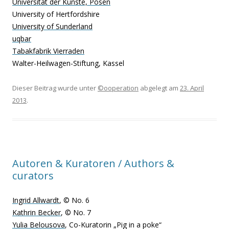
Universität der Künste, Posen
University of Hertfordshire
University of Sunderland
uqbar
Tabakfabrik Vierraden
Walter-Heilwagen-Stiftung, Kassel
Dieser Beitrag wurde unter
©ooperation
abgelegt am
23. April
2013
.
Autoren & Kuratoren / Authors &
curators
Ingrid Allwardt
, © No. 6
Kathrin Becker
, © No. 7
Yulia Belousova
, Co-Kuratorin „Pig in a poke“