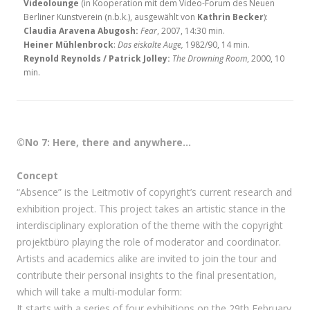
Videolounge
(in Kooperation mit dem Video-Forum des Neuen
Berliner Kunstverein (n.b.k.), ausgewählt von
Kathrin Becker
):
Claudia Aravena Abugosh:
Fear
, 2007, 14:30 min.
Heiner Mühlenbrock
:
Das eiskalte Auge,
1982/90, 14 min.
Reynold Reynolds / Patrick Jolley:
The Drowning Room
, 2000, 10
min.
©No 7: Here, there and anywhere…
Concept
“Absence” is the Leitmotiv of copyright’s current research and
exhibition project. This project takes an artistic stance in the
interdisciplinary exploration of the theme with the copyright
projektbüro playing the role of moderator and coordinator.
Artists and academics alike are invited to join the tour and
contribute their personal insights to the final presentation,
which will take a multi-modular form:
It starts with a series of four exhibitions on the 29th February