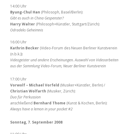
14:00 Uhr
Byung-Chul Han
(Philosoph, Basel/Berlin):
Gibt es auch in China Gespenster?
Harry Walter
(Philosoph+Künstler, Stuttgart/Zürich):
Odradeks Geheimnis
16:00 Uhr
Kathrin Becker
(Video-Forum des Neuen Berliner Kunstverein
(n.b.k.)):
Videogeister und andere Erscheinungen. Auswahl von Videoarbeiten
aus der Sammlung Video-Forum, Neuer Berliner Kunstverein
17:00 Uhr
Vorwolf – Michael Vorfeld
(Musiker+Künstler, Berlin) /
Christian Wolfarth
(Musiker, Zürich):
Duo für Perkussion
anschließend
Bernhard Thome
(Kunst & Kochen, Berlin):
Always have a lemon in your pocket #2
Sonntag, 7. September 2008