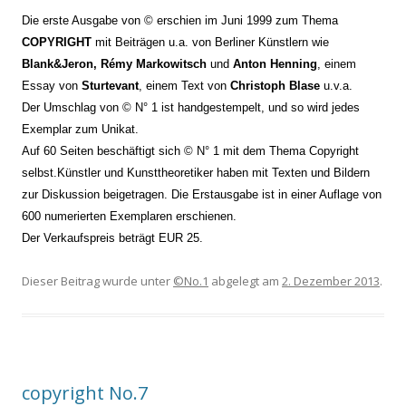
Die erste Ausgabe von © erschien im Juni 1999 zum Thema
COPYRIGHT
mit Beiträgen u.a. von Berliner Künstlern wie
Blank&Jeron, Rémy Markowitsch
und
Anton Henning
, einem
Essay von
Sturtevant
, einem Text von
Christoph Blase
u.v.a.
Der Umschlag von © N° 1 ist handgestempelt, und so wird jedes
Exemplar zum Unikat.
Auf 60 Seiten beschäftigt sich © N° 1 mit dem Thema Copyright
selbst.Künstler und Kunsttheoretiker haben mit Texten und Bildern
zur Diskussion beigetragen. Die Erstausgabe ist in einer Auflage von
600 numerierten Exemplaren erschienen.
Der Verkaufspreis beträgt EUR 25.
Dieser Beitrag wurde unter
©No.1
abgelegt am
2. Dezember 2013
.
copyright No.7